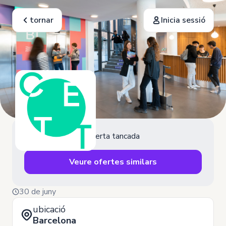
tornar
Inicia sessió
Oferta tancada
Veure ofertes similars
30 de juny
ubicació
Barcelona