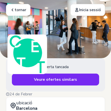
tornar
Inicia sessió
Oferta tancada
Veure ofertes similars
24 de Febrer
ubicació
Barcelona